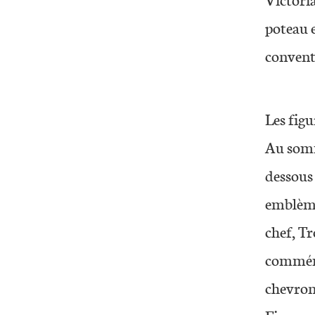
Victori
poteau e
conventi
Les figu
Au somm
dessous
emblème
chef, Tr
commémo
chevrons