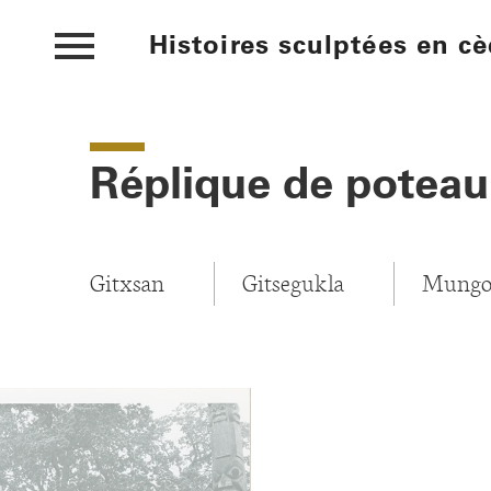
Skip
Histoires sculptées en cè
to
main
content
Réplique de potea
Gitxsan
Gitsegukla
Mungo
IMA