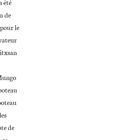
a été
m de
 pour le
vateur
itxsan
 Mungo
poteau
 poteau
les
ôte de