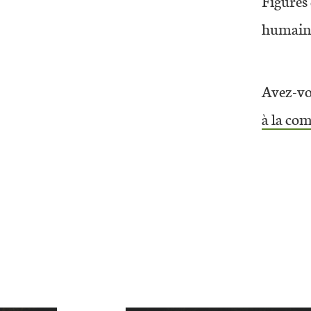
Figures 
humaines
Avez-vou
à la c