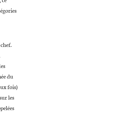
 ce
tégories
 chef.
n
des
née du
eux fois)
sur les
ppelées